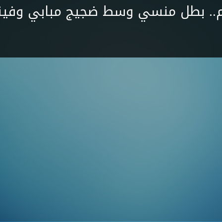
م.. بطل منسي وسط ضجيج مبابي وف