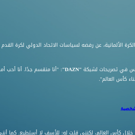
يس في تصريحات لشبكة
: "أنا منقسم جدًا. أنا أحب أ
"DAZN"
ء كأس العالم".
 شخصية