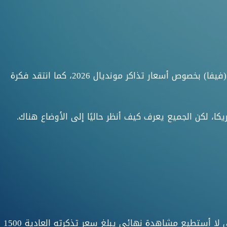
عبر أولي هونيس، الرئيس الشرفي لبايرن ميونخ وأسطورة الكرة الألمانية، عن رفضه لسياسات الاتحاد الدولي لكرة القدم (فيفا) بخصوص أسعار تذاكر مونديال 2026، كما انتقد فكرة
مريكا، لكن الجميع يعرف كيف أنظر حاليًا إلى الأوضاع هناك.
وتابع: "أحد أصدقائي عرض عليّ حتى منزله، طوال 4 أسابيع خلال كأس العالم، لكنني قلت له: للأسف لا أستطيع. كما أنني لا أستطيع مشاهدة نهائي يبلغ سعر تذكرته العادية 1500