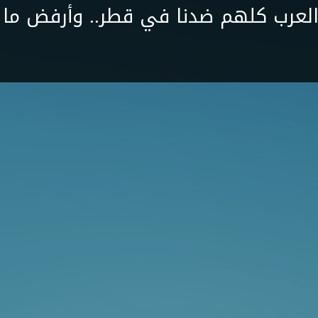
لعرب كلهم ضدنا في قطر.. وأرفض ما 