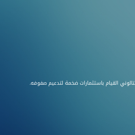
الوني القيام باستثمارات ضخمة لتدعيم صفوفه.