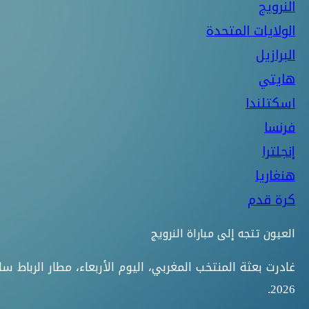
النرويج
الولايات المتحدة
البرازيل
هايتي
اسكتلندا
فرنسا
إنجلترا
هنغاريا
كرة قدم
العيون تتجه إلى مباراة النرويج
غادرت بعثة المنتخب المغربي، اليوم الأربعاء، مطار الرباط
2026.