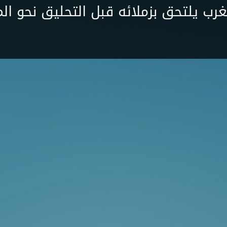
غرب يلتحق بزملائه قبل التحليق نحو الم