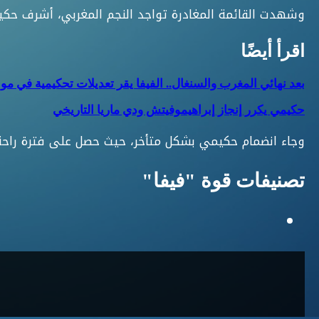
وشهدت القائمة المغادرة تواجد النجم المغربي، أشرف حكي
اقرأ أيضًا
بعد نهائي المغرب والسنغال.. الفيفا يقر تعديلات تحكيمية في مونديال
حكيمي يكرر إنجاز إبراهيموفيتش ودي ماريا التاريخي
وجاء انضمام حكيمي بشكل متأخر، حيث حصل على فترة راحة 
تصنيفات قوة "فيفا"